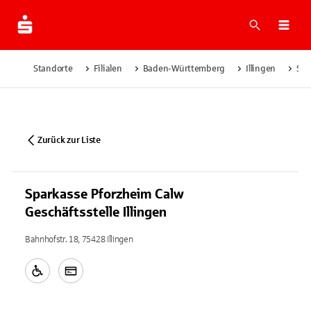
Suche
Navi
Standorte
Filialen
Baden-Württemberg
Illingen
Spa
Zurück zur Liste
Sparkasse Pforzheim Calw
Geschäftsstelle Illingen
Bahnhofstr. 18, 75428 Illingen