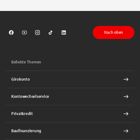
Nach oben
Sparkasse auf Facebook
Sparkasse auf Youtube
Sparkasse auf Instagram
Sparkasse auf TikTok
Sparkasse auf LinkedIn
Beliebte Themen
Girokonto
Kontowechselservice
Privatkredit
Baufinanzierung