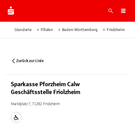
Suche
Navi
Standorte
Filialen
Baden-Württemberg
Friolzheim
Zurück zur Liste
Sparkasse Pforzheim Calw
Geschäftsstelle Friolzheim
Marktplatz 7, 71292 Friolzheim