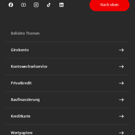
Nach oben
Sparkasse auf Facebook
Sparkasse auf Youtube
Sparkasse auf Instagram
Sparkasse auf TikTok
Sparkasse auf LinkedIn
Beliebte Themen
Girokonto
Kontowechselservice
Privatkredit
Baufinanzierung
Kreditkarte
Wertpapiere