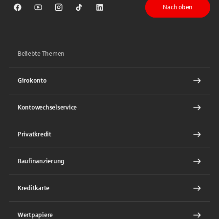
Nach oben
Sparkasse auf Facebook
Sparkasse auf Youtube
Sparkasse auf Instagram
Sparkasse auf TikTok
Sparkasse auf LinkedIn
Beliebte Themen
Girokonto
Kontowechselservice
Privatkredit
Baufinanzierung
Kreditkarte
Wertpapiere