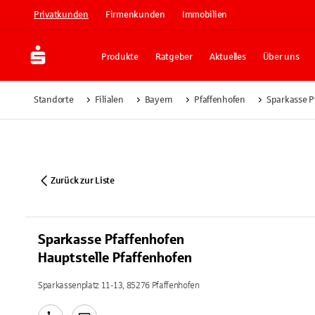
Privatkunden
Firmenkunden
Immobilien
Produkte
Ratgeber
Aktuelles
Über uns
Standorte
Filialen
Bayern
Pfaffenhofen
Sparkasse P
Zurück zur Liste
Sparkasse Pfaffenhofen
Hauptstelle Pfaffenhofen
Sparkassenplatz 11-13, 85276 Pfaffenhofen