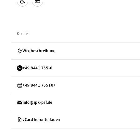
Kontakt
Wegbeschreibung
+
49
8441
755-0
+
49
8441
755107
info@spk-paf.de
vCard herunterladen