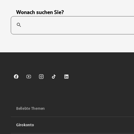
Wonach suchen Sie?
Suchfeld
Tippen Sie, um nach Themen zu suchen. Verwenden Sie die Pfei
Sparkasse auf Facebook
Sparkasse auf Youtube
Sparkasse auf Instagram
Sparkasse auf TikTok
Sparkasse auf LinkedIn
Beliebte Themen
Girokonto