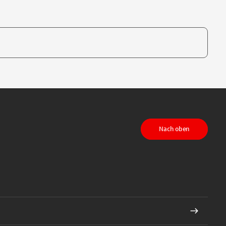
te, um auszuwählen
Nach oben