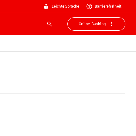
Leichte Sprache
Barrierefreiheit
Online-Banking
Suche