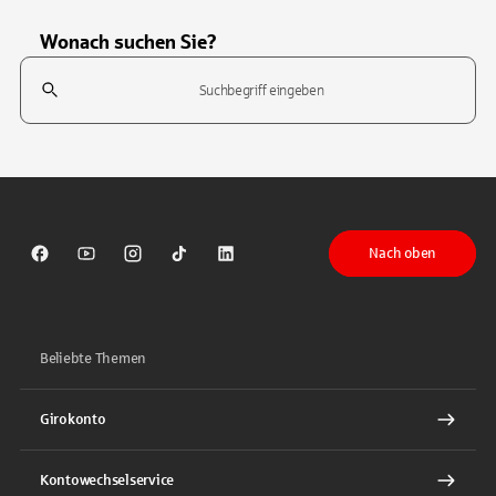
Wonach suchen Sie?
Suchfeld
Tippen Sie, um nach Themen zu suchen. Verwenden Sie die Pfeil-T
Nach oben
Sparkasse auf Facebook
Sparkasse auf Youtube
Sparkasse auf Instagram
Sparkasse auf TikTok
Sparkasse auf LinkedIn
Beliebte Themen
Girokonto
Kontowechselservice