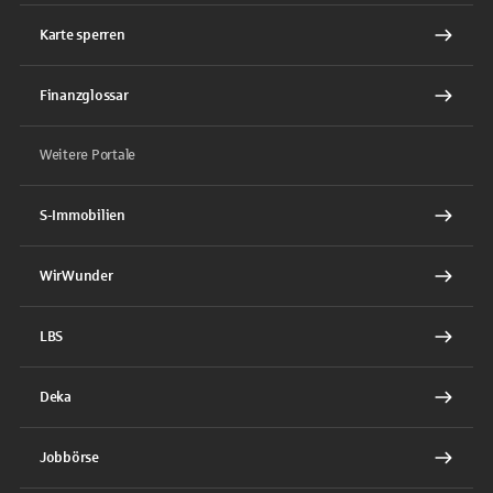
Karte sperren
Finanzglossar
Weitere Portale
S-Immobilien
WirWunder
LBS
Deka
Jobbörse