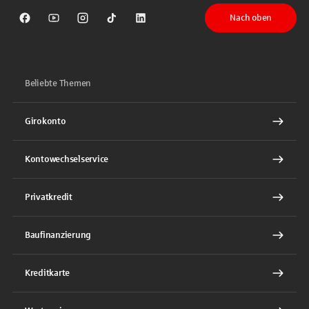
Nach oben
Sparkasse auf Facebook
Sparkasse auf Youtube
Sparkasse auf Instagram
Sparkasse auf TikTok
Sparkasse auf LinkedIn
Beliebte Themen
Girokonto
Kontowechselservice
Privatkredit
Baufinanzierung
Kreditkarte