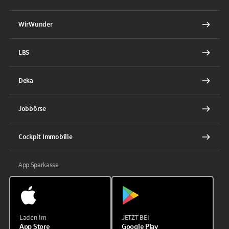
WirWunder
LBS
Deka
Jobbörse
Cockpit Immobilie
App Sparkasse
Laden im
JETZT BEI
App Store
Google Play