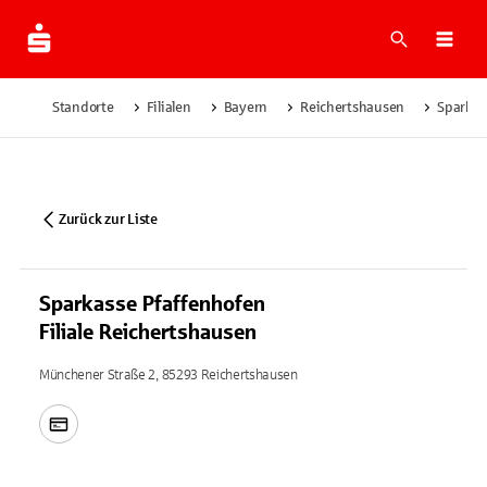
Suche
Navi
Standorte
Filialen
Bayern
Reichertshausen
Sparkas
Zurück zur Liste
Sparkasse Pfaffenhofen
Filiale Reichertshausen
Münchener Straße 2, 85293 Reichertshausen