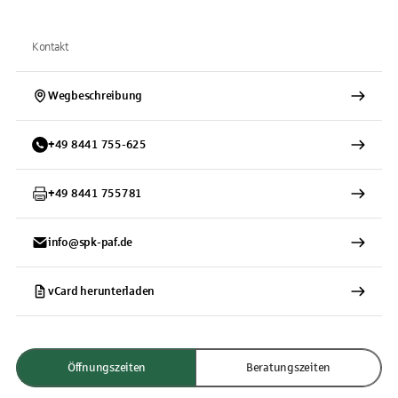
Kontakt
Wegbeschreibung
+
49
8441
755-625
+
49
8441
755781
info@spk-paf.de
vCard herunterladen
Öffnungszeiten
Beratungszeiten