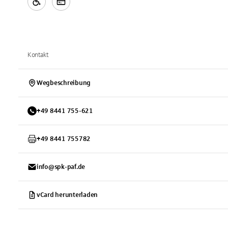
Kontakt
Wegbeschreibung
+
49
8441
755-621
+
49
8441
755782
info@spk-paf.de
vCard herunterladen