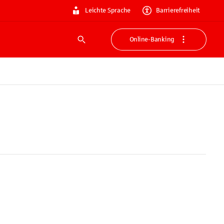
Leichte Sprache
Barrierefreiheit
Online-Banking
Suche