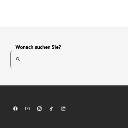
Wonach suchen Sie?
Suchfeld
Tippen Sie, um nach Themen zu suchen. Verwenden Sie die Pfei
Sparkasse auf Facebook
Sparkasse auf Youtube
Sparkasse auf Instagram
Sparkasse auf TikTok
Sparkasse auf LinkedIn