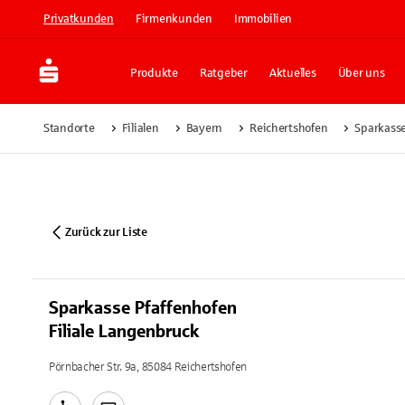
Privatkunden
Firmenkunden
Immobilien
Produkte
Ratgeber
Aktuelles
Über uns
Standorte
Filialen
Bayern
Reichertshofen
Sparkasse
Zurück zur Liste
Sparkasse Pfaffenhofen
Filiale Langenbruck
Pörnbacher Str. 9a, 85084 Reichertshofen