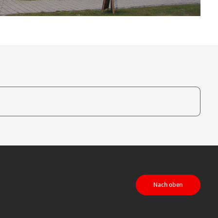
te, um auszuwählen
Nach oben