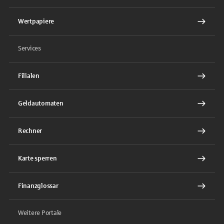
Wertpapiere
Services
Filialen
Geldautomaten
Rechner
Karte sperren
Finanzglossar
Weitere Portale