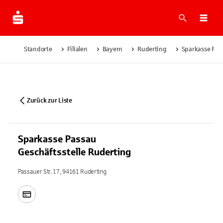
Suche
Navi
Standorte
Filialen
Bayern
Ruderting
Sparkasse Pass
Zurück zur Liste
Sparkasse Passau
Geschäftsstelle Ruderting
Passauer Str. 17, 94161 Ruderting