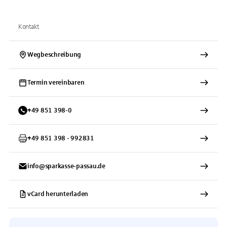
Kontakt
Wegbeschreibung
Termin vereinbaren
+
49
851
398-0
+
49
851
398 - 992831
info@sparkasse-passau.de
vCard herunterladen