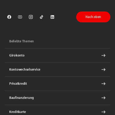
Nach oben
Sparkasse auf Facebook
Sparkasse auf Youtube
Sparkasse auf Instagram
Sparkasse auf TikTok
Sparkasse auf LinkedIn
Beliebte Themen
Girokonto
Kontowechselservice
Privatkredit
Baufinanzierung
Kreditkarte