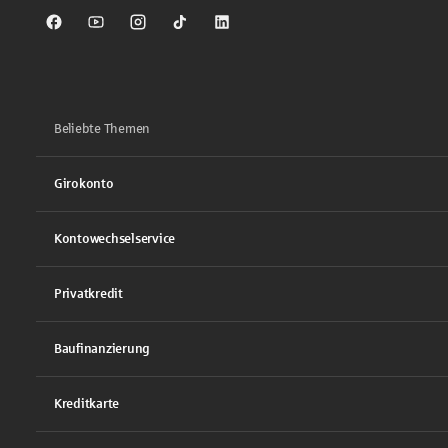
Sparkasse auf Facebook
Sparkasse auf Youtube
Sparkasse auf Instagram
Sparkasse auf TikTok
Sparkasse auf LinkedIn
Beliebte Themen
Girokonto
Kontowechselservice
Privatkredit
Baufinanzierung
Kreditkarte