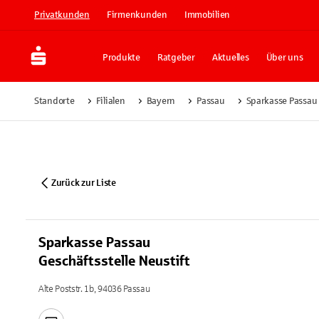
Privatkunden
Firmenkunden
Immobilien
Produkte
Ratgeber
Aktuelles
Über uns
Standorte
Filialen
Bayern
Passau
Sparkasse Passau 
Zurück zur Liste
Sparkasse Passau
Geschäftsstelle Neustift
Alte Poststr. 1b, 94036 Passau