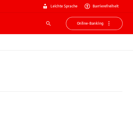
Leichte Sprache
Barrierefreiheit
Online-Banking
Suche