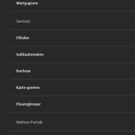
Wertpapiere
Services
Filialen
Geldautomaten
Rechner
Karte sperren
Finanzglossar
Weitere Portale