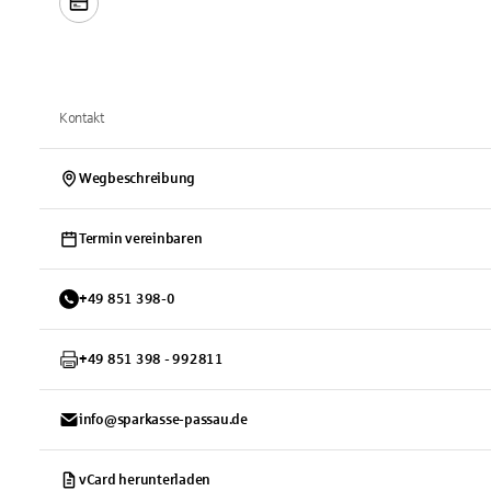
Kontakt
Wegbeschreibung
Termin vereinbaren
+
49
851
398-0
+
49
851
398 - 992811
info@sparkasse-passau.de
vCard herunterladen