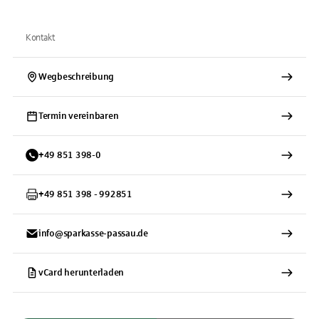
Kontakt
Wegbeschreibung
Termin vereinbaren
+
49
851
398-0
+
49
851
398 - 992851
info@sparkasse-passau.de
vCard herunterladen