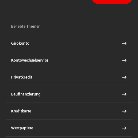
Sparkasse auf Facebook
Sparkasse auf Youtube
Sparkasse auf Instagram
Sparkasse auf TikTok
Sparkasse auf LinkedIn
Beliebte Themen
Girokonto
Kontowechselservice
Privatkredit
Baufinanzierung
Kreditkarte
Wertpapiere