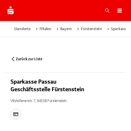
Suche
Navi
Standorte
Filialen
Bayern
Fürstenstein
Sparkasse P
Zurück zur Liste
Sparkasse Passau
Geschäftsstelle Fürstenstein
Vilshofenerstr. 7, 94538 Fürstenstein