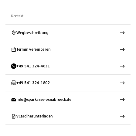
Kontakt
Wegbeschreibung
Termin vereinbaren
+
49
541
324-4631
+
49
541
324-1802
info@sparkasse-osnabrueck.de
vCard herunterladen