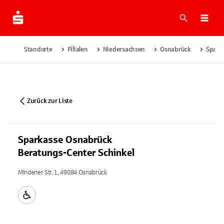
Suche
Navi
Standorte
Filialen
Niedersachsen
Osnabrück
Spark
Zurück zur Liste
Sparkasse Osnabrück
Beratungs-Center Schinkel
Mindener Str. 1, 49084 Osnabrück