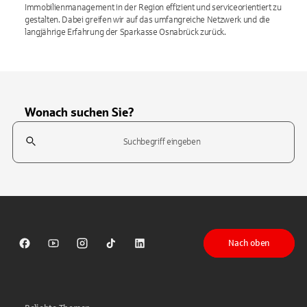
Immobilienmanagement in der Region effizient und serviceorientiert zu
gestalten. Dabei greifen wir auf das umfangreiche Netzwerk und die
langjährige Erfahrung der Sparkasse Osnabrück zurück.
Wonach suchen Sie?
Suchfeld
Tippen Sie, um nach Themen zu suchen. Verwenden Sie die Pfeil-T
Nach oben
Sparkasse auf Facebook
Sparkasse auf Youtube
Sparkasse auf Instagram
Sparkasse auf TikTok
Sparkasse auf LinkedIn