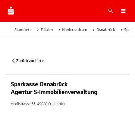
Suche
Navi
Standorte
Filialen
Niedersachsen
Osnabrück
Spark
Zurück zur Liste
Sparkasse Osnabrück
Agentur S-Immobilienverwaltung
Adolfstrasse 55, 49080 Osnabrück