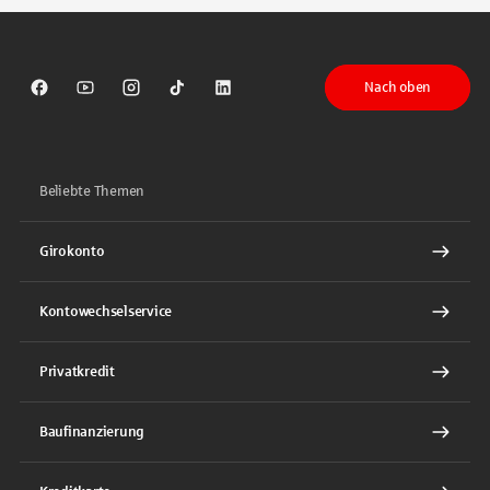
Nach oben
Sparkasse auf Facebook
Sparkasse auf Youtube
Sparkasse auf Instagram
Sparkasse auf TikTok
Sparkasse auf LinkedIn
Beliebte Themen
Girokonto
Kontowechselservice
Privatkredit
Baufinanzierung