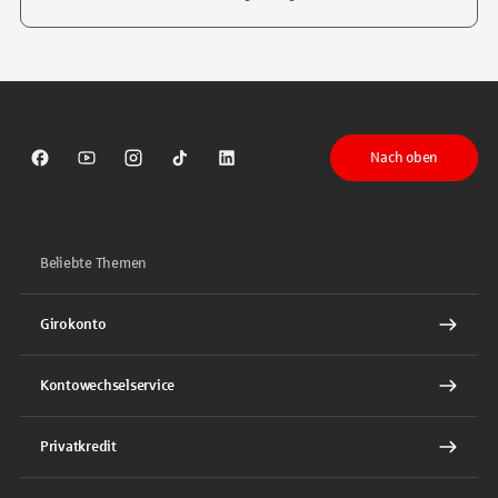
Tippen Sie, um nach Themen zu suchen. Verwenden Sie die Pfeil-T
Nach oben
Sparkasse auf Facebook
Sparkasse auf Youtube
Sparkasse auf Instagram
Sparkasse auf TikTok
Sparkasse auf LinkedIn
Beliebte Themen
Girokonto
Kontowechselservice
Privatkredit