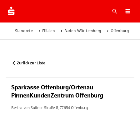
Suche
Navi
Standorte
Filialen
Baden-Württemberg
Offenburg
Zurück zur Liste
Sparkasse Offenburg/Ortenau
FirmenKundenZentrum Offenburg
Bertha-von-Suttner-Straße 8, 77654 Offenburg