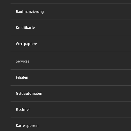
Baufinanzierung
Kreditkarte
Wertpapiere
Services
Filialen
Geldautomaten
Rechner
Karte sperren