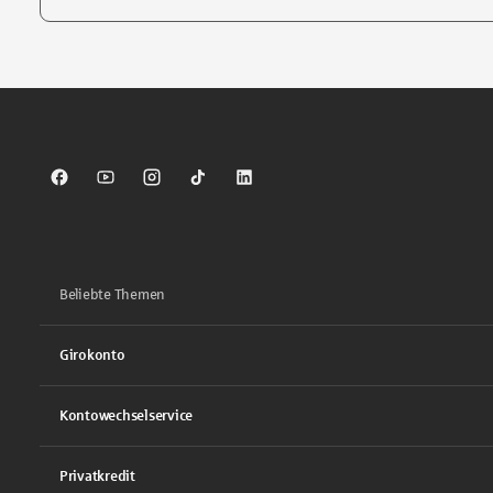
Tippen Sie, um nach Themen zu suchen. Verwenden Sie die Pfei
Sparkasse auf Facebook
Sparkasse auf Youtube
Sparkasse auf Instagram
Sparkasse auf TikTok
Sparkasse auf LinkedIn
Beliebte Themen
Girokonto
Kontowechselservice
Privatkredit