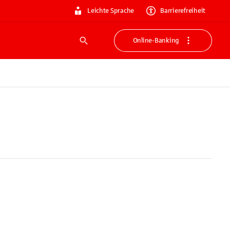
Leichte Sprache
Barrierefreiheit
Online-Banking
Suche