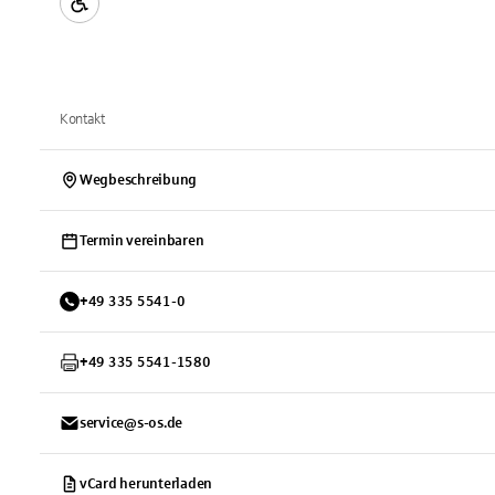
Kontakt
Wegbeschreibung
Termin vereinbaren
+
49
335
5541-0
+
49
335
5541-1580
service@s-os.de
vCard herunterladen