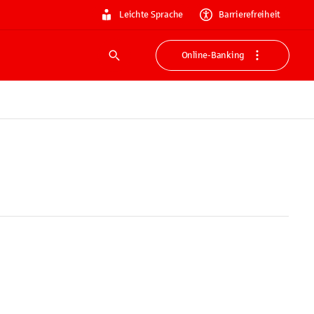
Leichte Sprache
Barrierefreiheit
Online-Banking
Suche