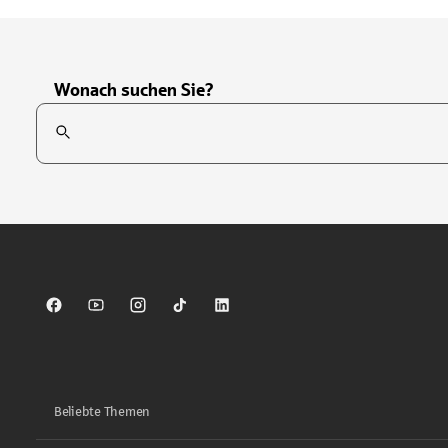
Wonach suchen Sie?
Suchfeld
Tippen Sie, um nach Themen zu suchen. Verwenden Sie die Pfei
Sparkasse auf Facebook
Sparkasse auf Youtube
Sparkasse auf Instagram
Sparkasse auf TikTok
Sparkasse auf LinkedIn
Beliebte Themen