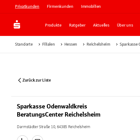
Privatkunden
Firmenkunden
Immobilien
Produkte
Ratgeber
Aktuelles
Über uns
Standorte
Filialen
Hessen
Reichelsheim
Sparkasse 
Zurück zur Liste
Sparkasse Odenwaldkreis
BeratungsCenter Reichelsheim
Darmstädter Straße 10, 64385 Reichelsheim