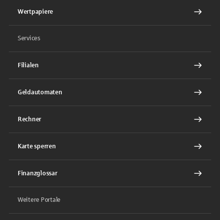
Wertpapiere
Services
Filialen
Geldautomaten
Rechner
Karte sperren
Finanzglossar
Weitere Portale