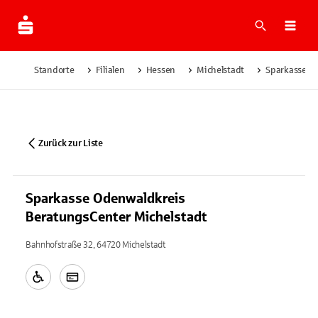
Suche
Navi
Standorte
Filialen
Hessen
Michelstadt
Sparkasse O
Zurück zur Liste
Sparkasse Odenwaldkreis
BeratungsCenter Michelstadt
Bahnhofstraße 32, 64720 Michelstadt