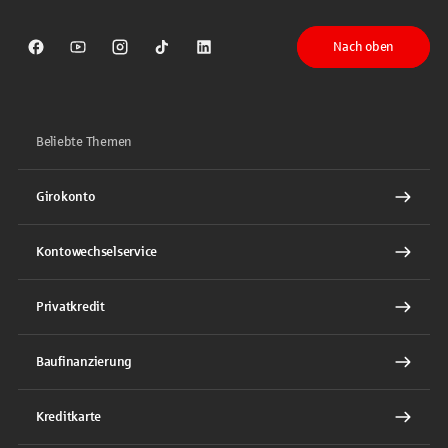
Nach oben
Sparkasse auf Facebook
Sparkasse auf Youtube
Sparkasse auf Instagram
Sparkasse auf TikTok
Sparkasse auf LinkedIn
Beliebte Themen
Girokonto
Kontowechselservice
Privatkredit
Baufinanzierung
Kreditkarte