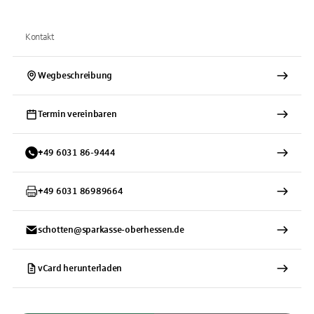
Kontakt
Wegbeschreibung
Termin vereinbaren
+
49
6031
86-9444
+
49
6031
86989664
schotten@sparkasse-oberhessen.de
vCard herunterladen