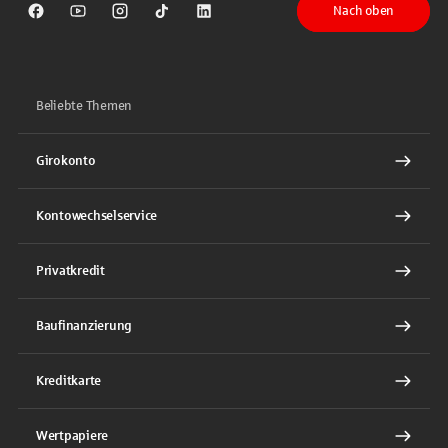
Nach oben
Sparkasse auf Facebook
Sparkasse auf Youtube
Sparkasse auf Instagram
Sparkasse auf TikTok
Sparkasse auf LinkedIn
Beliebte Themen
Girokonto
Kontowechselservice
Privatkredit
Baufinanzierung
Kreditkarte
Wertpapiere