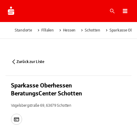
Suche
Navi
Standorte
Filialen
Hessen
Schotten
Sparkasse Ober
Zurück zur Liste
Sparkasse Oberhessen
BeratungsCenter Schotten
Vogelsbergstraße 69, 63679 Schotten