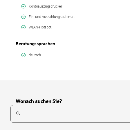
Kontoauszugsdrucker
Ein- und Auszahlungsautomat
WLAN-Hotspot
Beratungssprachen
deutsch
Wonach suchen Sie?
Suchfeld
Tippen Sie, um nach Themen zu suchen. Verwenden Sie die Pfei