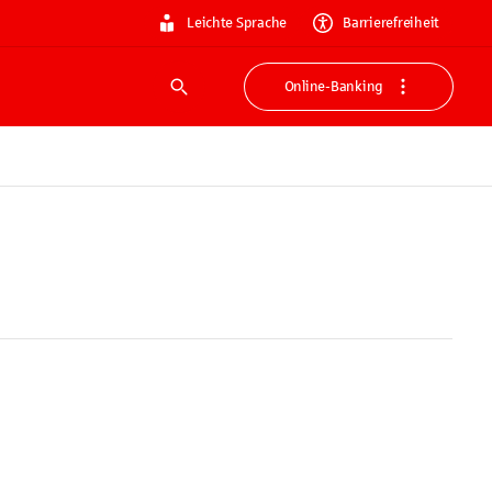
Leichte Sprache
Barrierefreiheit
Online-Banking
Suche