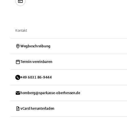
Kontakt
Wegbeschreibung
Termin vereinbaren
+
49
6031
86-9444
homberg@sparkasse-oberhessen.de
vCard herunterladen