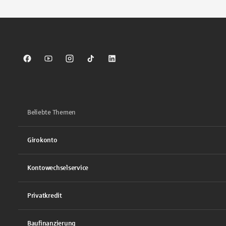
Sparkasse auf Facebook
Sparkasse auf Youtube
Sparkasse auf Instagram
Sparkasse auf TikTok
Sparkasse auf LinkedIn
Beliebte Themen
Girokonto
Kontowechselservice
Privatkredit
Baufinanzierung