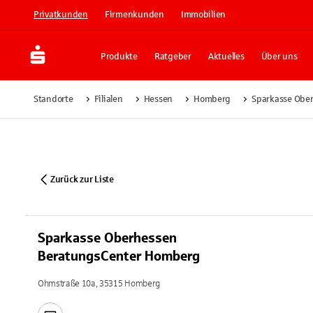
Privatkunden
Firmenkunden
Immobilien
Produkte
Ratgeber
Aktuelles
Über uns
Standorte
Filialen
Hessen
Homberg
Sparkasse Obe
Zurück zur Liste
Sparkasse Oberhessen
BeratungsCenter Homberg
Ohmstraße 10a, 35315 Homberg