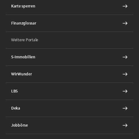
Karte sperren
Finanzglossar
Weitere Portale
S-Immobilien
WirWunder
LBS
Deka
Jobbörse