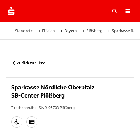
Suche
Navi
Standorte
Filialen
Bayern
Plößberg
Sparkasse Nördl
Zurück zur Liste
Sparkasse Nördliche Oberpfalz
SB-Center Plößberg
Tirschenreuther Str. 9, 95703 Plößberg