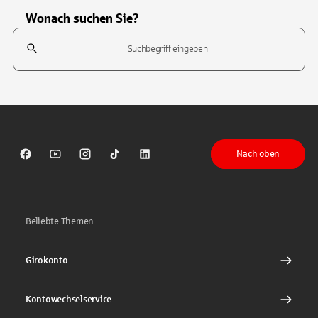
Wonach suchen Sie?
Suchfeld
Tippen Sie, um nach Themen zu suchen. Verwenden Sie die Pfeil-T
Nach oben
Sparkasse auf Facebook
Sparkasse auf Youtube
Sparkasse auf Instagram
Sparkasse auf TikTok
Sparkasse auf LinkedIn
Beliebte Themen
Girokonto
Kontowechselservice