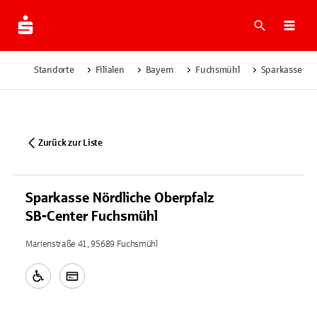
Suche
Navi
Standorte
Filialen
Bayern
Fuchsmühl
Sparkasse Nör
Zurück zur Liste
Sparkasse Nördliche Oberpfalz
SB-Center Fuchsmühl
Marienstraße 41, 95689 Fuchsmühl