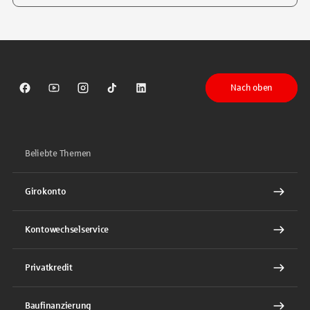
Tippen Sie, um nach Themen zu suchen. Verwenden Sie die Pfeil-T
Nach oben
Sparkasse auf Facebook
Sparkasse auf Youtube
Sparkasse auf Instagram
Sparkasse auf TikTok
Sparkasse auf LinkedIn
Beliebte Themen
Girokonto
Kontowechselservice
Privatkredit
Baufinanzierung