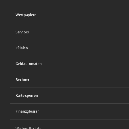
Wertpapiere
Services
Filialen
Geldautomaten
Rechner
Karte sperren
Finanzglossar
Weitere Portale