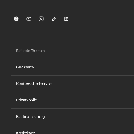
Sparkasse auf Facebook
Sparkasse auf Youtube
Sparkasse auf Instagram
Sparkasse auf TikTok
Sparkasse auf LinkedIn
Beliebte Themen
Girokonto
Kontowechselservice
Privatkredit
Baufinanzierung
Kreditkarte