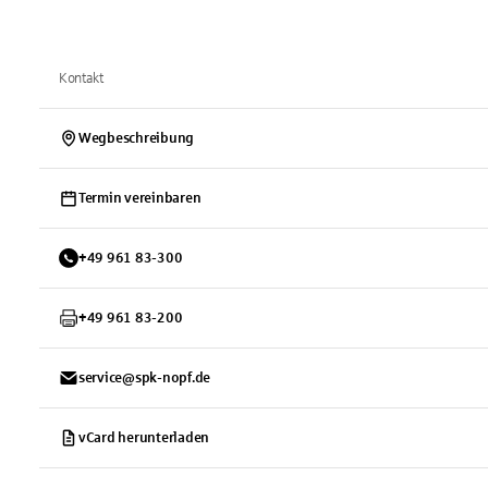
Kontakt
Wegbeschreibung
Termin vereinbaren
+
49
961
83-300
+
49
961
83-200
service@spk-nopf.de
vCard herunterladen