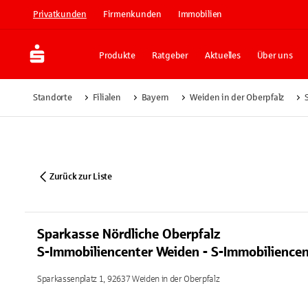
Privatkunden
Firmenkunden
Immobilien
Produkte
Ratgeber
Aktuelles
Über uns
Standorte
Filialen
Bayern
Weiden in der Oberpfalz
Zurück zur Liste
Sparkasse Nördliche Oberpfalz
S-Immobiliencenter Weiden - S-Immobiliencen
Sparkassenplatz 1, 92637 Weiden in der Oberpfalz