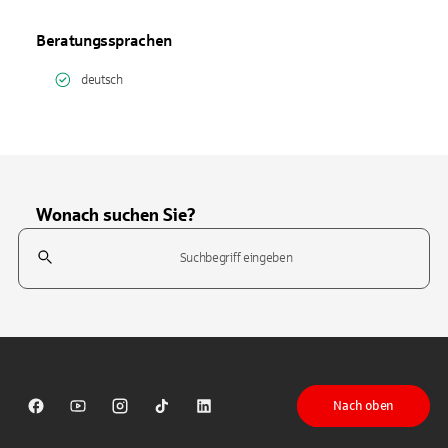
Beratungssprachen
deutsch
Wonach suchen Sie?
Suchfeld
Tippen Sie, um nach Themen zu suchen. Verwenden Sie die Pfeil-T
Nach oben
Sparkasse auf Facebook
Sparkasse auf Youtube
Sparkasse auf Instagram
Sparkasse auf TikTok
Sparkasse auf LinkedIn