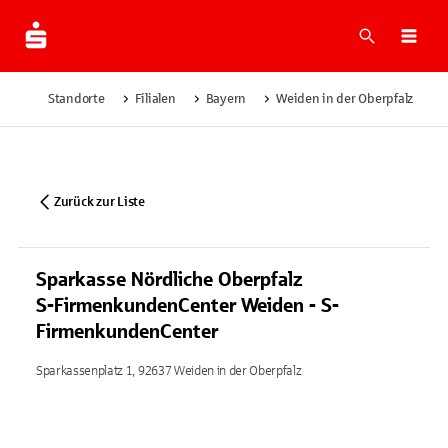
Suche
Navi
Standorte
Filialen
Bayern
Weiden in der Oberpfalz
Zurück zur Liste
Sparkasse Nördliche Oberpfalz
S-FirmenkundenCenter Weiden - S-
FirmenkundenCenter
Sparkassenplatz 1, 92637 Weiden in der Oberpfalz