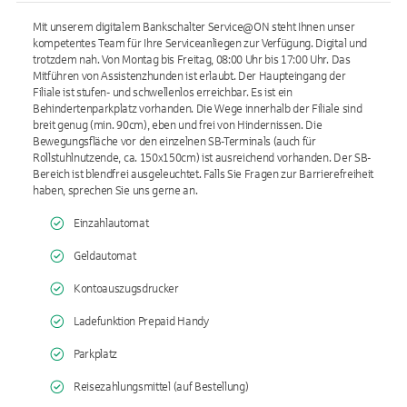
Mit unserem digitalem Bankschalter Service@ON steht Ihnen unser
kompetentes Team für Ihre Serviceanliegen zur Verfügung. Digital und
trotzdem nah. Von Montag bis Freitag, 08:00 Uhr bis 17:00 Uhr. Das
Mitführen von Assistenzhunden ist erlaubt. Der Haupteingang der
Filiale ist stufen- und schwellenlos erreichbar. Es ist ein
Behindertenparkplatz vorhanden. Die Wege innerhalb der Filiale sind
breit genug (min. 90cm), eben und frei von Hindernissen. Die
Bewegungsfläche vor den einzelnen SB-Terminals (auch für
Rollstuhlnutzende, ca. 150x150cm) ist ausreichend vorhanden. Der SB-
Bereich ist blendfrei ausgeleuchtet. Falls Sie Fragen zur Barrierefreiheit
haben, sprechen Sie uns gerne an.
Einzahlautomat
Geldautomat
Kontoauszugsdrucker
Ladefunktion Prepaid Handy
Parkplatz
Reisezahlungsmittel (auf Bestellung)