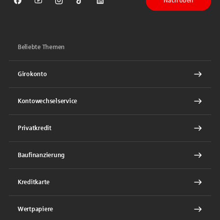
Nach oben
Sparkasse auf Facebook
Sparkasse auf Youtube
Sparkasse auf Instagram
Sparkasse auf TikTok
Sparkasse auf LinkedIn
Beliebte Themen
Girokonto
Kontowechselservice
Privatkredit
Baufinanzierung
Kreditkarte
Wertpapiere