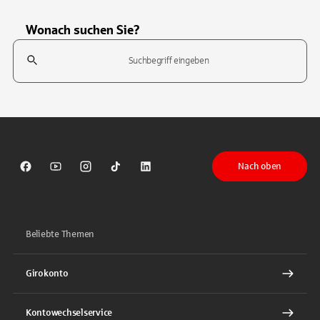
Wonach suchen Sie?
Suchfeld
Tippen Sie, um nach Themen zu suchen. Verwenden Sie die Pfeil-T
Nach oben
Sparkasse auf Facebook
Sparkasse auf Youtube
Sparkasse auf Instagram
Sparkasse auf TikTok
Sparkasse auf LinkedIn
Beliebte Themen
Girokonto
Kontowechselservice