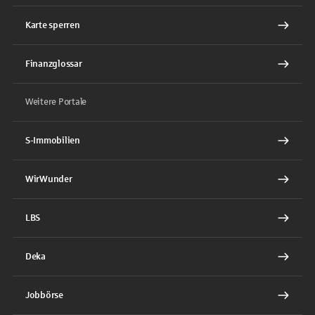
Karte sperren
Finanzglossar
Weitere Portale
S-Immobilien
WirWunder
LBS
Deka
Jobbörse