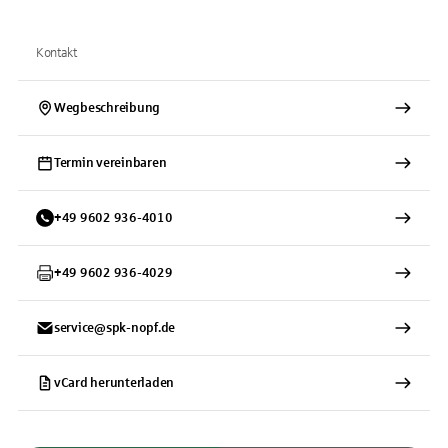
Kontakt
Wegbeschreibung
Termin vereinbaren
+
49
9602
936-4010
+
49
9602
936-4029
service@spk-nopf.de
vCard herunterladen