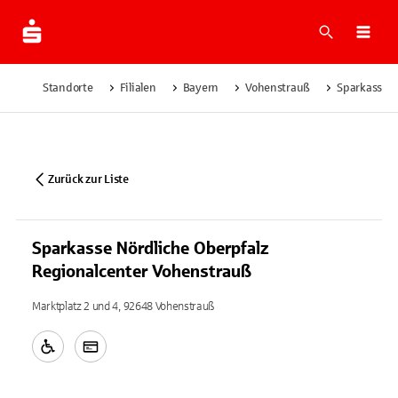
Suche
Navi
Standorte
Filialen
Bayern
Vohenstrauß
Sparkasse N
Zurück zur Liste
Sparkasse Nördliche Oberpfalz
Regionalcenter Vohenstrauß
Marktplatz 2 und 4, 92648 Vohenstrauß