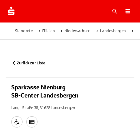
Suche
Navi
Standorte
Filialen
Niedersachsen
Landesbergen
Sp
Zurück zur Liste
Sparkasse Nienburg
SB-Center Landesbergen
Lange Straße 38, 31628 Landesbergen