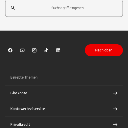
Suchfeld
Tippen Sie, um nach Themen zu suchen. Verwenden Sie die Pfeil-T
Nach oben
Sparkasse auf Facebook
Sparkasse auf Youtube
Sparkasse auf Instagram
Sparkasse auf TikTok
Sparkasse auf LinkedIn
Beliebte Themen
Girokonto
Kontowechselservice
Privatkredit