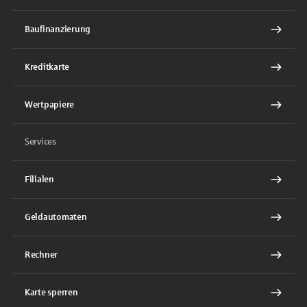
Baufinanzierung
Kreditkarte
Wertpapiere
Services
Filialen
Geldautomaten
Rechner
Karte sperren