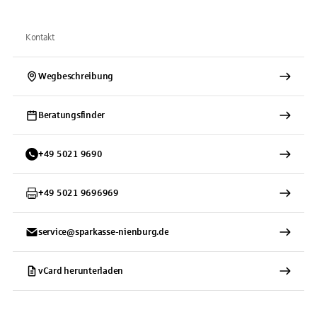
Kontakt
Wegbeschreibung
Beratungsfinder
+
49
5021
9690
+
49
5021
9696969
service@sparkasse-nienburg.de
vCard herunterladen