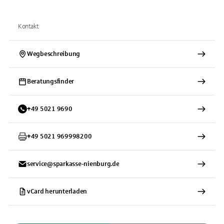
Kontakt
Wegbeschreibung
Beratungsfinder
+
49
5021
9690
+
49
5021
969998200
service@sparkasse-nienburg.de
vCard herunterladen