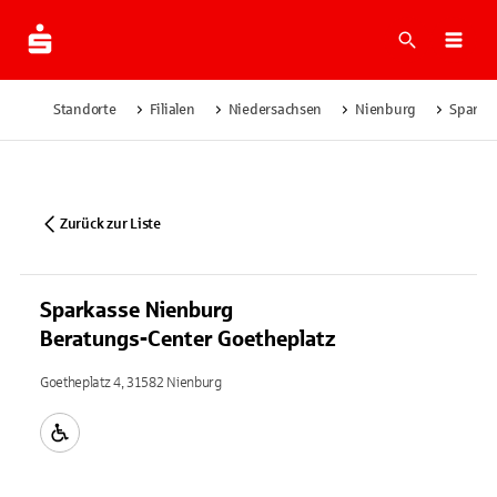
Suche
Navi
Standorte
Filialen
Niedersachsen
Nienburg
Sparka
Zurück zur Liste
Sparkasse Nienburg
Beratungs-Center Goetheplatz
Goetheplatz 4, 31582 Nienburg