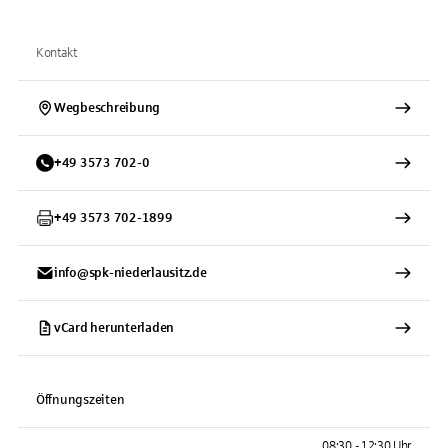
Kontakt
Wegbeschreibung
+
49
3573
702-0
+
49
3573
702-1899
info@spk-niederlausitz.de
vCard herunterladen
Öffnungszeiten
08:30 - 12:30 Uhr