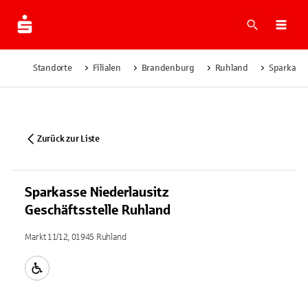
Suche
Navi
Standorte
Filialen
Brandenburg
Ruhland
Sparkasse
Zurück zur Liste
Sparkasse Niederlausitz
Geschäftsstelle Ruhland
Markt 11/12, 01945 Ruhland