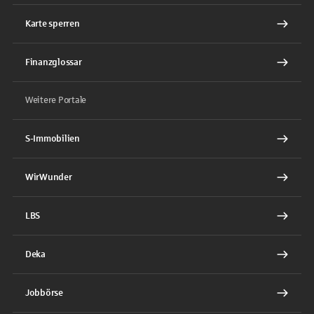
Karte sperren
Finanzglossar
Weitere Portale
S-Immobilien
WirWunder
LBS
Deka
Jobbörse