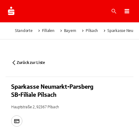
Suche
Navi
Standorte
Filialen
Bayern
Pilsach
Sparkasse Neumark
Zurück zur Liste
Sparkasse Neumarkt-Parsberg
SB-Filiale Pilsach
Hauptstraße 2, 92367 Pilsach