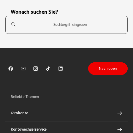
Wonach suchen Sie?
Suchfeld
Tippen Sie, um nach Themen zu suchen. Verwenden Sie die Pfeil-T
Nach oben
Sparkasse auf Facebook
Sparkasse auf Youtube
Sparkasse auf Instagram
Sparkasse auf TikTok
Sparkasse auf LinkedIn
Beliebte Themen
Girokonto
Kontowechselservice