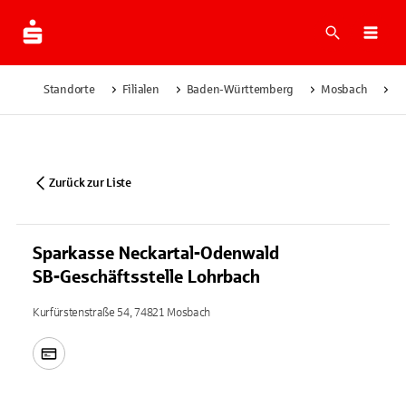
Suche
Navi
Standorte
Filialen
Baden-Württemberg
Mosbach
Sp
Zurück zur Liste
Sparkasse Neckartal-Odenwald
SB-Geschäftsstelle Lohrbach
Kurfürstenstraße 54, 74821 Mosbach