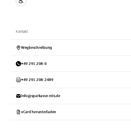
Kontakt
Wegbeschreibung
+
49
291
208-0
+
49
291
208-2489
info@sparkasse-mis.de
vCard herunterladen