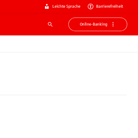
Leichte Sprache
Barrierefreiheit
Online-Banking
Suche