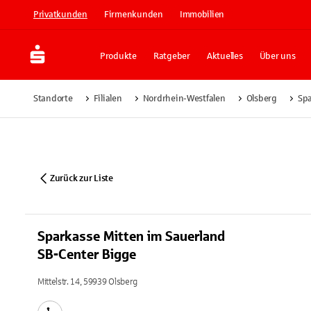
Privatkunden
Firmenkunden
Immobilien
Produkte
Ratgeber
Aktuelles
Über uns
Standorte
Filialen
Nordrhein-Westfalen
Olsberg
Spa
Zurück zur Liste
Sparkasse Mitten im Sauerland
SB-Center Bigge
Mittelstr. 14, 59939 Olsberg