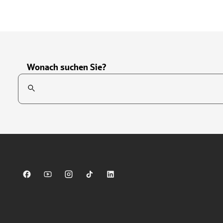
Wonach suchen Sie?
Suchfeld
Tippen Sie, um nach Themen zu suchen. Verwenden Sie die Pfei
Sparkasse auf Facebook
Sparkasse auf Youtube
Sparkasse auf Instagram
Sparkasse auf TikTok
Sparkasse auf LinkedIn