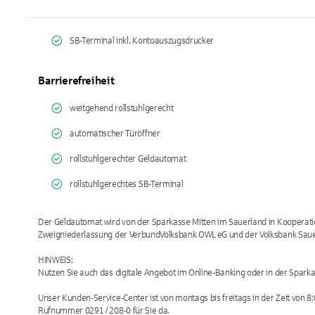
SB-Terminal inkl. Kontoauszugsdrucker
Barrierefreiheit
weitgehend rollstuhlgerecht
automatischer Türöffner
rollstuhlgerechter Geldautomat
rollstuhlgerechtes SB-Terminal
Der Geldautomat wird von der Sparkasse Mitten im Sauerland in Kooperatio
Zweigniederlassung der VerbundVolksbank OWL eG und der Volksbank Saue
HINWEIS:
Nutzen Sie auch das digitale Angebot im Online-Banking oder in der Spark
Unser Kunden-Service-Center ist von montags bis freitags in der Zeit von 8:
Rufnummer 0291 / 208-0 für Sie da.