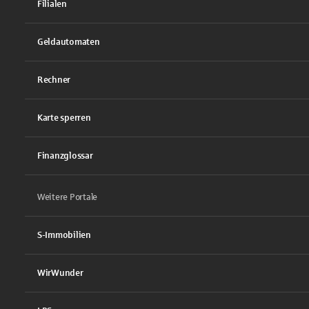
Filialen
Geldautomaten
Rechner
Karte sperren
Finanzglossar
Weitere Portale
S-Immobilien
WirWunder