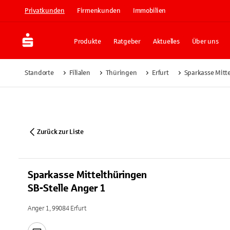
Privatkunden
Firmenkunden
Immobilien
Produkte
Ratgeber
Aktuelles
Über uns
Standorte
Filialen
Thüringen
Erfurt
Sparkasse Mitte
Zurück zur Liste
Sparkasse Mittelthüringen
SB-Stelle Anger 1
Anger 1, 99084 Erfurt