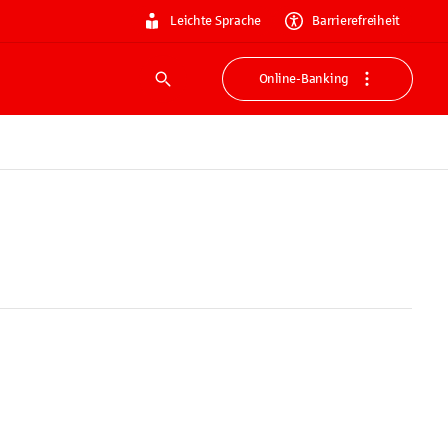
Leichte Sprache
Barrierefreiheit
Online-Banking
Suche