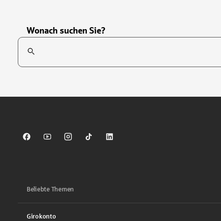
Wonach suchen Sie?
Suchfeld
Tippen Sie, um nach Themen zu suchen. Verwenden Sie die Pfei
Sparkasse auf Facebook
Sparkasse auf Youtube
Sparkasse auf Instagram
Sparkasse auf TikTok
Sparkasse auf LinkedIn
Beliebte Themen
Girokonto