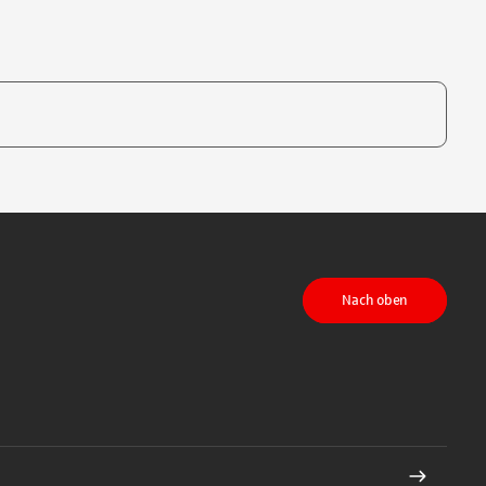
te, um auszuwählen
Nach oben