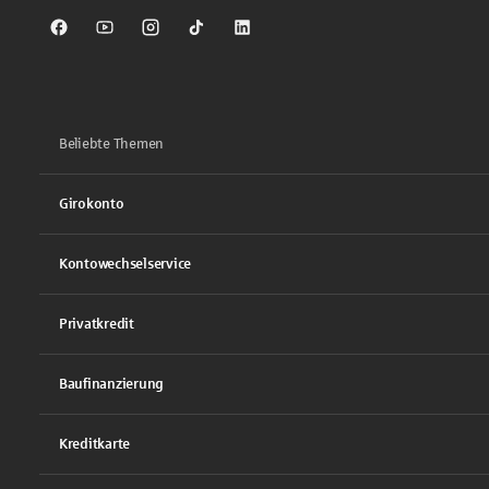
Sparkasse auf Facebook
Sparkasse auf Youtube
Sparkasse auf Instagram
Sparkasse auf TikTok
Sparkasse auf LinkedIn
Beliebte Themen
Girokonto
Kontowechselservice
Privatkredit
Baufinanzierung
Kreditkarte