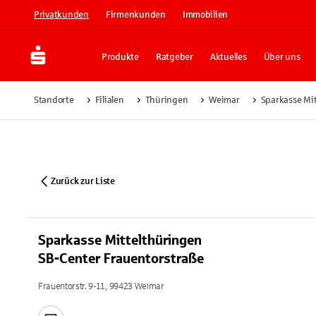
Privatkunden
Firmenkunden
Immobilien
Produkte
Ratgeber
Aktuelles
Über uns
Standorte
Filialen
Thüringen
Weimar
Sparkasse Mi
Zurück zur Liste
Sparkasse Mittelthüringen
SB-Center Frauentorstraße
Frauentorstr. 9-11, 99423 Weimar