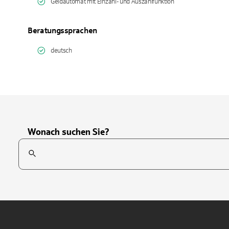
Geldautomat mit Einzahl- und Auszahlfunktion
Beratungssprachen
deutsch
Wonach suchen Sie?
Suchfeld
Tippen Sie, um nach Themen zu suchen. Verwenden Sie die Pfei