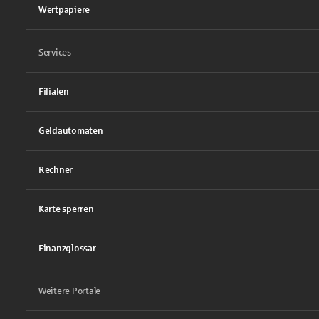
Wertpapiere
Services
Filialen
Geldautomaten
Rechner
Karte sperren
Finanzglossar
Weitere Portale