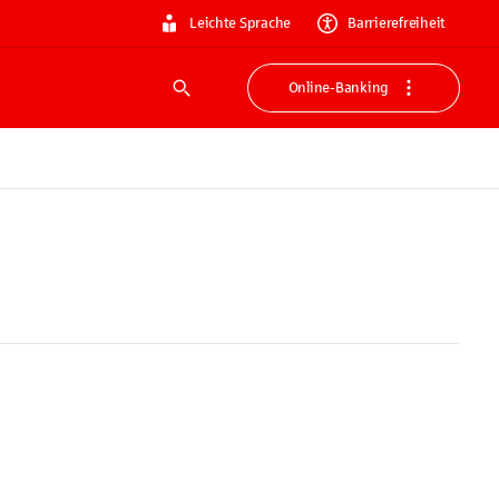
Leichte Sprache
Barrierefreiheit
Online-Banking
Suche