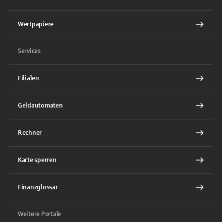
Wertpapiere
Services
Filialen
Geldautomaten
Rechner
Karte sperren
Finanzglossar
Weitere Portale