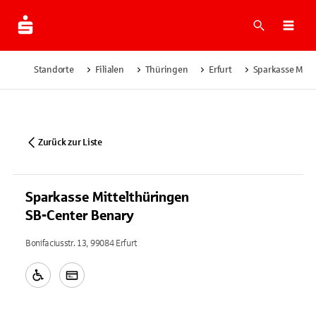
Suche
Navi
Standorte
Filialen
Thüringen
Erfurt
Sparkasse Mitt
Zurück zur Liste
Sparkasse Mittelthüringen
SB-Center Benary
Bonifaciusstr. 13, 99084 Erfurt