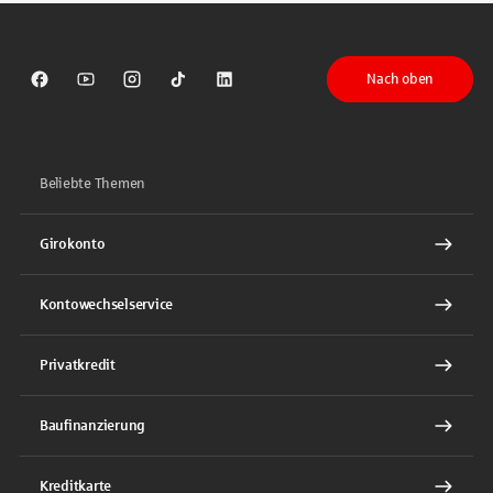
Nach oben
Sparkasse auf Facebook
Sparkasse auf Youtube
Sparkasse auf Instagram
Sparkasse auf TikTok
Sparkasse auf LinkedIn
Beliebte Themen
Girokonto
Kontowechselservice
Privatkredit
Baufinanzierung
Kreditkarte