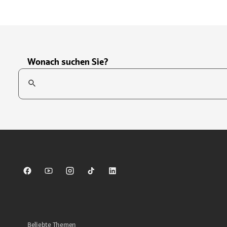
Wonach suchen Sie?
Suchfeld
Tippen Sie, um nach Themen zu suchen. Verwenden Sie die Pfei
Sparkasse auf Facebook
Sparkasse auf Youtube
Sparkasse auf Instagram
Sparkasse auf TikTok
Sparkasse auf LinkedIn
Beliebte Themen