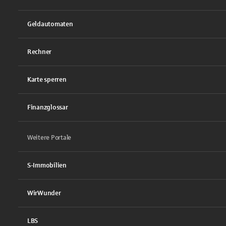
Geldautomaten
Rechner
Karte sperren
Finanzglossar
Weitere Portale
S-Immobilien
WirWunder
LBS