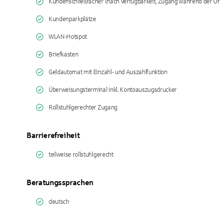
Kundenschließfächer (nach Verfügbarkeit, Zugang während der Öf
Kundenparkplätze
WLAN-Hotspot
Briefkasten
Geldautomat mit Einzahl- und Auszahlfunktion
Überweisungsterminal inkl. Kontoauszugsdrucker
Rollstuhlgerechter Zugang
Barrierefreiheit
teilweise rollstuhlgerecht
Beratungssprachen
deutsch