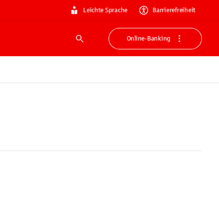
Leichte Sprache
Barrierefreiheit
Online-Banking
Suche