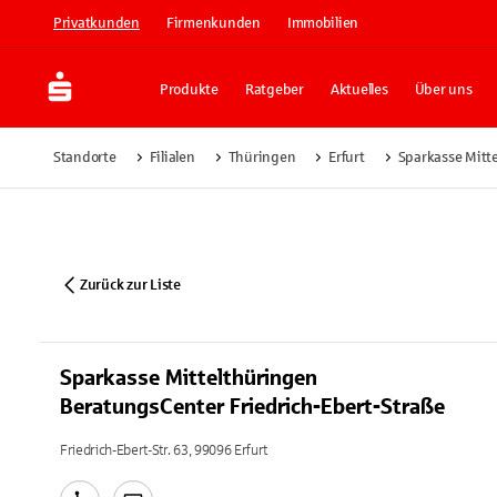
Privatkunden
Firmenkunden
Immobilien
Produkte
Ratgeber
Aktuelles
Über uns
Standorte
Filialen
Thüringen
Erfurt
Sparkasse Mitt
Zurück zur Liste
Sparkasse Mittelthüringen
BeratungsCenter Friedrich-Ebert-Straße
Friedrich-Ebert-Str. 63, 99096 Erfurt