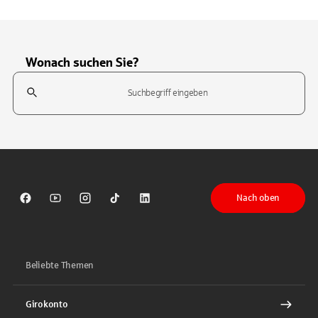
Wonach suchen Sie?
Suchfeld
Tippen Sie, um nach Themen zu suchen. Verwenden Sie die Pfeil-T
Nach oben
Sparkasse auf Facebook
Sparkasse auf Youtube
Sparkasse auf Instagram
Sparkasse auf TikTok
Sparkasse auf LinkedIn
Beliebte Themen
Girokonto