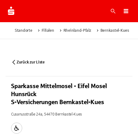
Suche
Navi
Standorte
Filialen
Rheinland-Pfalz
Bernkastel-Kues
Zurück zur Liste
Sparkasse Mittelmosel - Eifel Mosel
Hunsrück
S-Versicherungen Bernkastel-Kues
Cusanusstraße 24a, 54470 Bernkastel-Kues