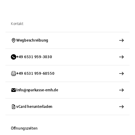
Kontakt
Wegbeschreibung
+
49
6531
959-3030
+
49
6531
959-60550
info@sparkasse-emh.de
vCard herunterladen
Öffnungszeiten