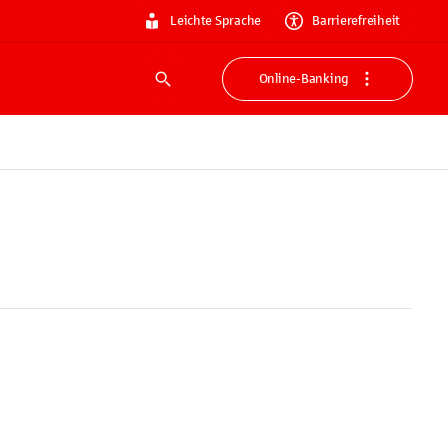
Leichte Sprache
Barrierefreiheit
Online-Banking
Suche