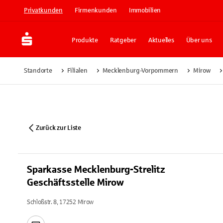
Privatkunden
Firmenkunden
Immobilien
Produkte
Ratgeber
Aktuelles
Über uns
Standorte
Filialen
Mecklenburg-Vorpommern
Mirow
Zurück zur Liste
Sparkasse Mecklenburg-Strelitz
Geschäftsstelle Mirow
Schloßstr. 8, 17252 Mirow