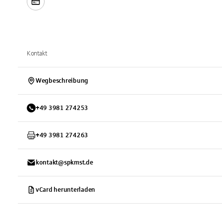
Kontakt
Wegbeschreibung
+
49
3981
274253
+
49
3981
274263
kontakt@spkmst.de
vCard herunterladen