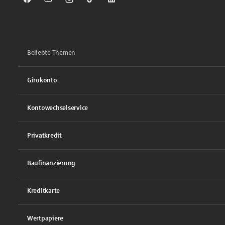
Sparkasse auf Facebook
Sparkasse auf Youtube
Sparkasse auf Instagram
Sparkasse auf TikTok
Sparkasse auf LinkedIn
Beliebte Themen
Girokonto
Kontowechselservice
Privatkredit
Baufinanzierung
Kreditkarte
Wertpapiere