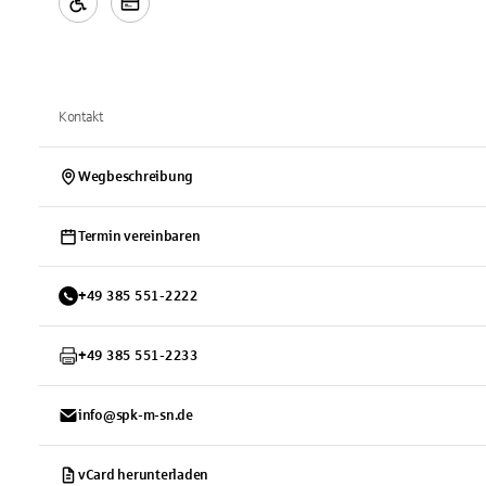
Kontakt
Wegbeschreibung
Termin vereinbaren
+
49
385
551-2222
+
49
385
551-2233
info@spk-m-sn.de
vCard herunterladen