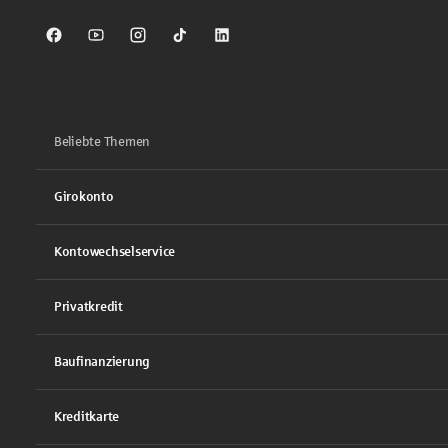
Sparkasse auf Facebook
Sparkasse auf Youtube
Sparkasse auf Instagram
Sparkasse auf TikTok
Sparkasse auf LinkedIn
Beliebte Themen
Girokonto
Kontowechselservice
Privatkredit
Baufinanzierung
Kreditkarte