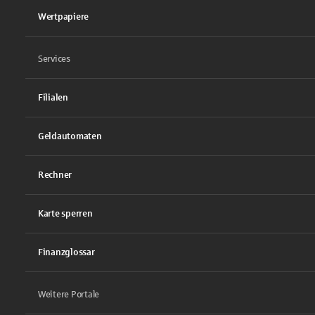
Wertpapiere
Services
Filialen
Geldautomaten
Rechner
Karte sperren
Finanzglossar
Weitere Portale