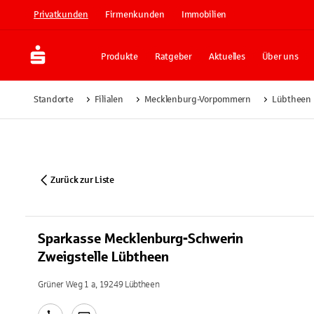
Privatkunden
Firmenkunden
Immobilien
Produkte
Ratgeber
Aktuelles
Über uns
Standorte
Filialen
Mecklenburg-Vorpommern
Lübtheen
Zurück zur Liste
Sparkasse Mecklenburg-Schwerin
Zweigstelle Lübtheen
Grüner Weg 1 a, 19249 Lübtheen