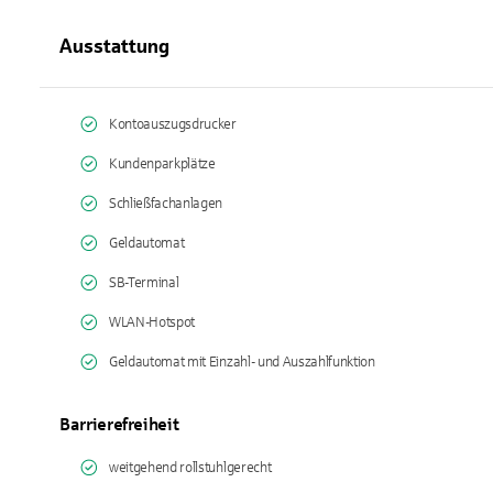
Ausstattung
Kontoauszugsdrucker
Kundenparkplätze
Schließfachanlagen
Geldautomat
SB-Terminal
WLAN-Hotspot
Geldautomat mit Einzahl- und Auszahlfunktion
Barrierefreiheit
weitgehend rollstuhlgerecht