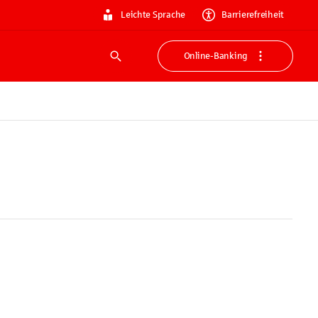
Leichte Sprache
Barrierefreiheit
Online-Banking
Suche