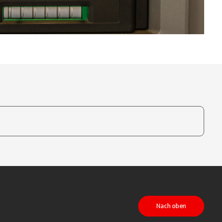
te, um auszuwählen
Nach oben