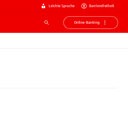
Leichte Sprache
Barrierefreiheit
Online-Banking
Suche