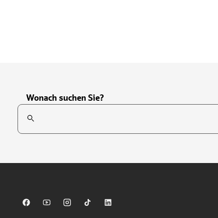
Wonach suchen Sie?
Suchfeld
Tippen Sie, um nach Themen zu suchen. Verwenden Sie die Pfei
Sparkasse auf Facebook
Sparkasse auf Youtube
Sparkasse auf Instagram
Sparkasse auf TikTok
Sparkasse auf LinkedIn