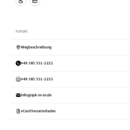
Kontakt
Wegbeschreibung
+
49
385
551-2222
+
49
385
551-2233
info@spk-m-sn.de
vCard herunterladen