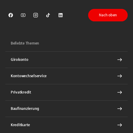
Nach oben
Sparkasse auf Facebook
Sparkasse auf Youtube
Sparkasse auf Instagram
Sparkasse auf TikTok
Sparkasse auf LinkedIn
Beliebte Themen
Girokonto
Kontowechselservice
Privatkredit
Baufinanzierung
Kreditkarte