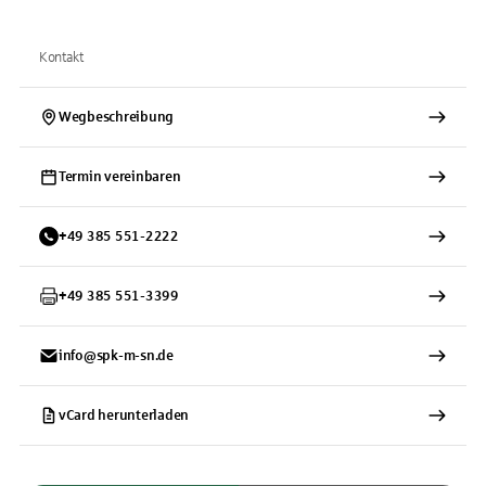
Kontakt
Wegbeschreibung
Termin vereinbaren
+
49
385
551-2222
+
49
385
551-3399
info@spk-m-sn.de
vCard herunterladen