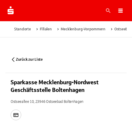
Suche
Navi
Standorte
Filialen
Mecklenburg-Vorpommern
Ostseebad
Zurück zur Liste
Sparkasse Mecklenburg-Nordwest
Geschäftsstelle Boltenhagen
Ostseeallee 10, 23946 Ostseebad Boltenhagen