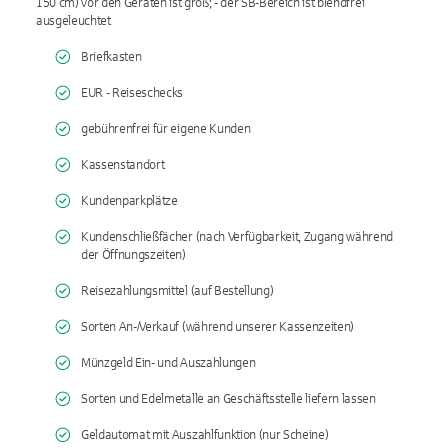
150 cm) vor den Geräten ist groß; - der SB-Bereich ist blendfrei
ausgeleuchtet
Briefkasten
EUR - Reiseschecks
gebührenfrei für eigene Kunden
Kassenstandort
Kundenparkplätze
Kundenschließfächer (nach Verfügbarkeit, Zugang während
der Öffnungszeiten)
Reisezahlungsmittel (auf Bestellung)
Sorten An-/Verkauf (während unserer Kassenzeiten)
Münzgeld Ein- und Auszahlungen
Sorten und Edelmetalle an Geschäftsstelle liefern lassen
Geldautomat mit Auszahlfunktion (nur Scheine)