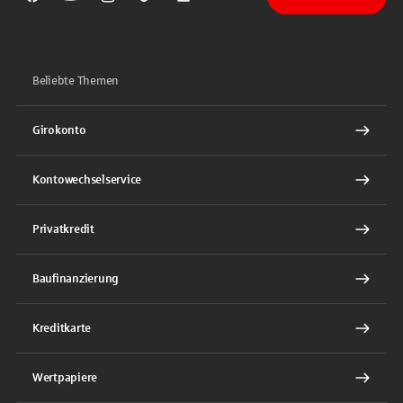
Sparkasse auf Facebook
Sparkasse auf Youtube
Sparkasse auf Instagram
Sparkasse auf TikTok
Sparkasse auf LinkedIn
Beliebte Themen
Girokonto
Kontowechselservice
Privatkredit
Baufinanzierung
Kreditkarte
Wertpapiere