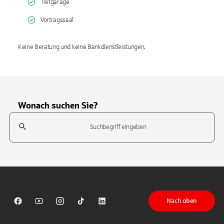
Tiefgarage
Vortragssaal
Keine Beratung und keine Bankdienstleistungen.
Wonach suchen Sie?
Suchfeld
Tippen Sie, um nach Themen zu suchen. Verwenden Sie die Pfeil-T
Nach oben
Sparkasse auf Facebook
Sparkasse auf Youtube
Sparkasse auf Instagram
Sparkasse auf TikTok
Sparkasse auf LinkedIn