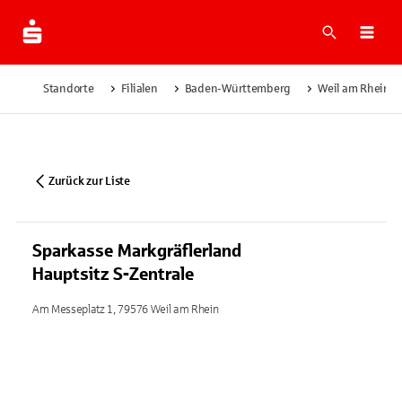
Suche
Navi
Standorte
Filialen
Baden-Württemberg
Weil am Rhein
Zurück zur Liste
Sparkasse Markgräflerland
Hauptsitz S-Zentrale
Am Messeplatz 1, 79576 Weil am Rhein