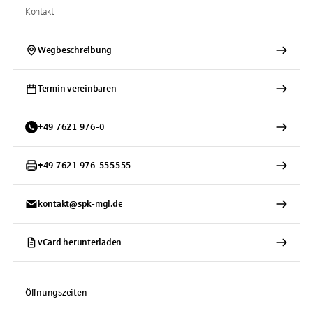
Kontakt
Wegbeschreibung
Termin vereinbaren
+
49
7621
976-0
+
49
7621
976-555555
kontakt@spk-mgl.de
vCard herunterladen
Öffnungszeiten