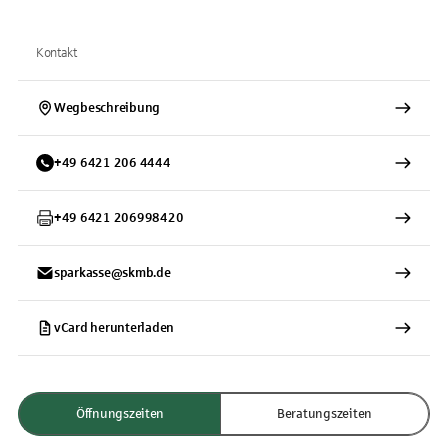
Kontakt
Wegbeschreibung
+
49
6421
206 4444
+
49
6421
206998420
sparkasse@skmb.de
vCard herunterladen
Öffnungszeiten
Beratungszeiten