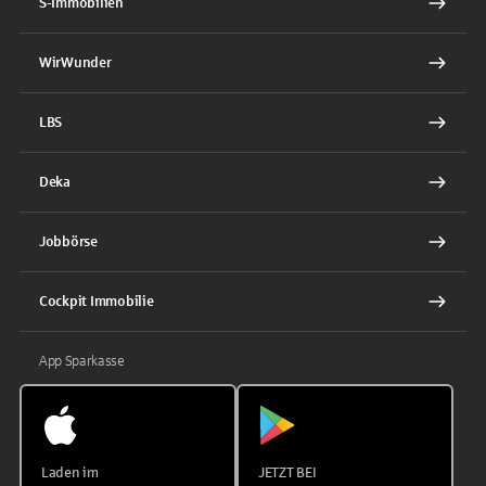
S-Immobilien
WirWunder
LBS
Deka
Jobbörse
Cockpit Immobilie
App Sparkasse
Laden im
JETZT BEI