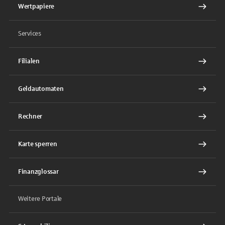
Wertpapiere
Services
Filialen
Geldautomaten
Rechner
Karte sperren
Finanzglossar
Weitere Portale