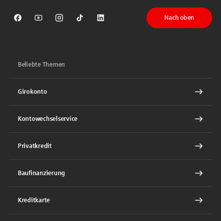
Nach oben
Sparkasse auf Facebook
Sparkasse auf Youtube
Sparkasse auf Instagram
Sparkasse auf TikTok
Sparkasse auf LinkedIn
Beliebte Themen
Girokonto
Kontowechselservice
Privatkredit
Baufinanzierung
Kreditkarte