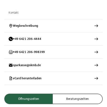
Kontakt
Wegbeschreibung
+
49
6421
206-4444
+
49
6421
206-998399
sparkasse@skmb.de
vCard herunterladen
Öffnungszeiten
Beratungszeiten