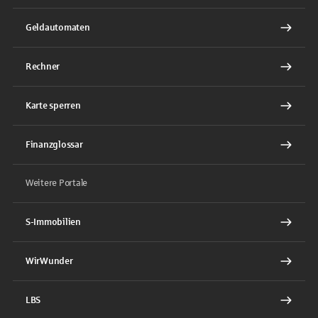
Geldautomaten
Rechner
Karte sperren
Finanzglossar
Weitere Portale
S-Immobilien
WirWunder
LBS