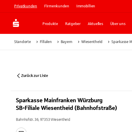
Privatkunden
Firmenkunden
Immobilien
Produkte
Ratgeber
Aktuelles
Über uns
Standorte
Filialen
Bayern
Wiesentheid
Sparkasse M
Zurück zur Liste
Sparkasse Mainfranken Würzburg
SB-Filiale Wiesentheid (Bahnhofstraße)
Bahnhofstr. 36, 97353 Wiesentheid