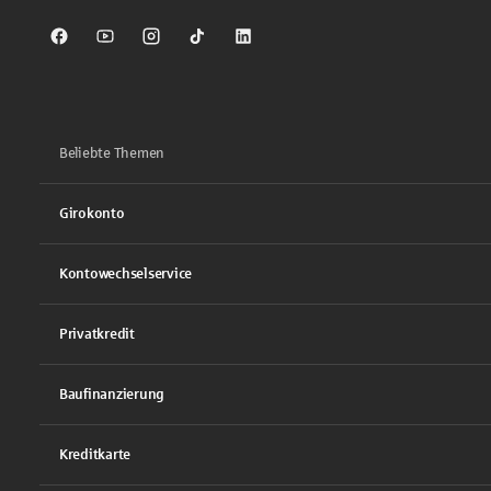
Sparkasse auf Facebook
Sparkasse auf Youtube
Sparkasse auf Instagram
Sparkasse auf TikTok
Sparkasse auf LinkedIn
Beliebte Themen
Girokonto
Kontowechselservice
Privatkredit
Baufinanzierung
Kreditkarte