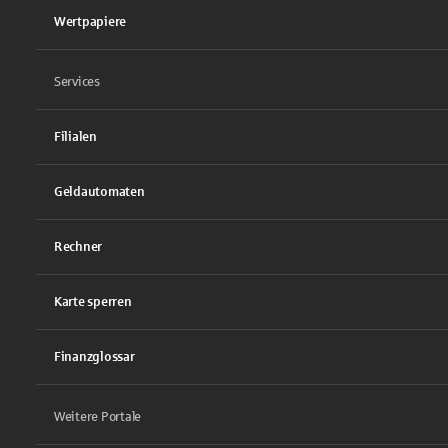
Wertpapiere
Services
Filialen
Geldautomaten
Rechner
Karte sperren
Finanzglossar
Weitere Portale