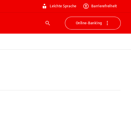
Leichte Sprache
Barrierefreiheit
Online-Banking
Suche