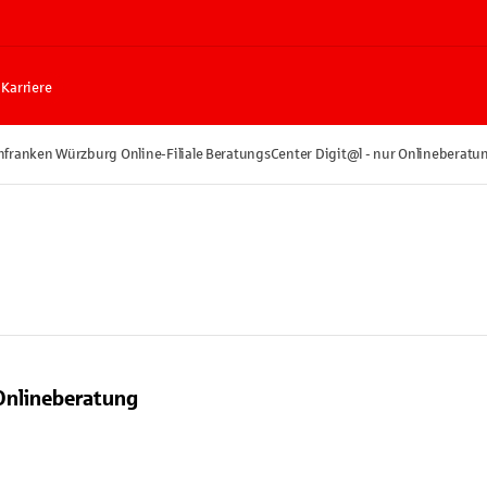
Karriere
franken Würzburg Online-Filiale BeratungsCenter Digit@l - nur Onlineberatu
 Onlineberatung