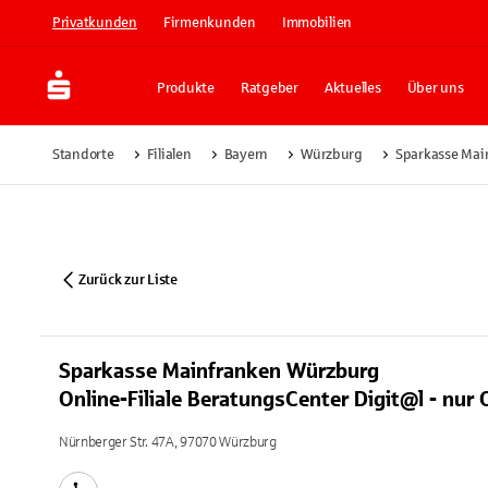
Privatkunden
Firmenkunden
Immobilien
Produkte
Ratgeber
Aktuelles
Über uns
Standorte
Filialen
Bayern
Würzburg
Sparkasse Main
Zurück zur Liste
Sparkasse Mainfranken Würzburg
Online-Filiale BeratungsCenter Digit@l - nur
Nürnberger Str. 47A, 97070 Würzburg