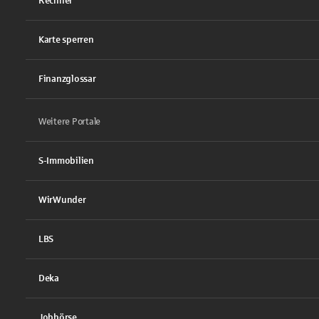
Rechner
Karte sperren
Finanzglossar
Weitere Portale
S-Immobilien
WirWunder
LBS
Deka
Jobbörse