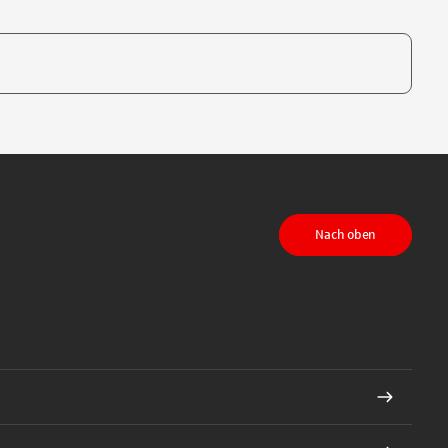
te, um auszuwählen
Nach oben