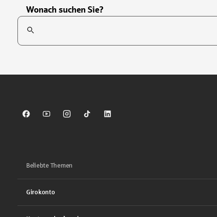
Wonach suchen Sie?
Suchfeld
Tippen Sie, um nach Themen zu suchen. Verwenden Sie die Pfei
Sparkasse auf Facebook
Sparkasse auf Youtube
Sparkasse auf Instagram
Sparkasse auf TikTok
Sparkasse auf LinkedIn
Beliebte Themen
Girokonto