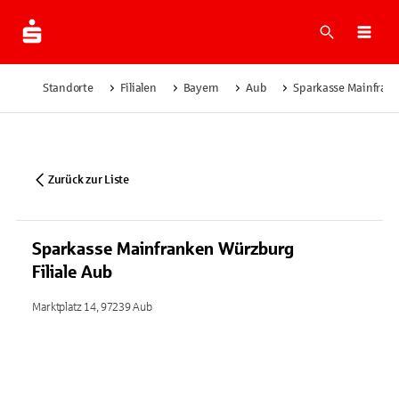
Suche
Navi
Standorte
Filialen
Bayern
Aub
Sparkasse Mainfrank
Zurück zur Liste
Sparkasse Mainfranken Würzburg
Filiale Aub
Marktplatz 14, 97239 Aub