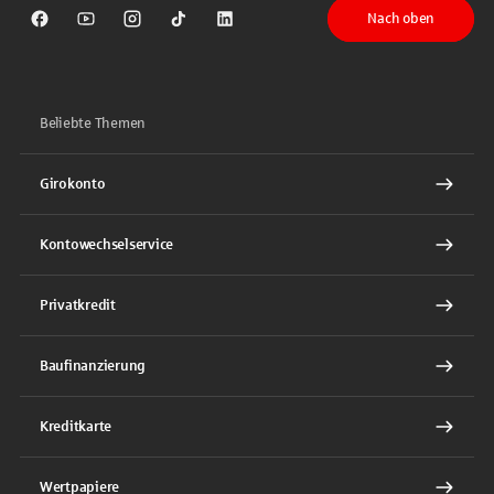
Nach oben
Sparkasse auf Facebook
Sparkasse auf Youtube
Sparkasse auf Instagram
Sparkasse auf TikTok
Sparkasse auf LinkedIn
Beliebte Themen
Girokonto
Kontowechselservice
Privatkredit
Baufinanzierung
Kreditkarte
Wertpapiere