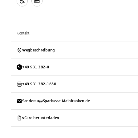
Kontakt
Wegbeschreibung
+
49
931
382-0
+
49
931
382-1650
Sanderau@Sparkasse-Mainfranken.de
vCard herunterladen