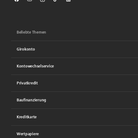
Sparkasse auf Facebook
Sparkasse auf Youtube
Sparkasse auf Instagram
Sparkasse auf TikTok
Sparkasse auf LinkedIn
Beliebte Themen
Girokonto
Kontowechselservice
Privatkredit
Baufinanzierung
Kreditkarte
Wertpapiere