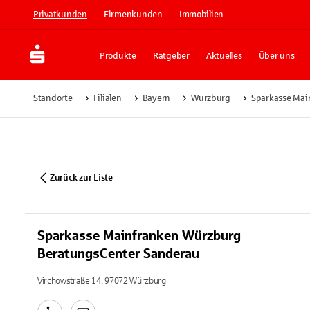
Privatkunden
Firmenkunden
Immobilien
Produkte
Ratgeber
Aktuelles
Über uns
Standorte
Filialen
Bayern
Würzburg
Sparkasse Mai
Zurück zur Liste
Sparkasse Mainfranken Würzburg
BeratungsCenter Sanderau
Virchowstraße 14, 97072 Würzburg