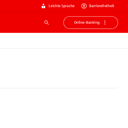
Leichte Sprache
Barrierefreiheit
Online-Banking
Suche