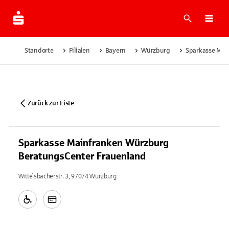
Suche
Navi
Standorte
Filialen
Bayern
Würzburg
Sparkasse Mai
Zurück zur Liste
Sparkasse Mainfranken Würzburg
BeratungsCenter Frauenland
Wittelsbacherstr. 3, 97074 Würzburg